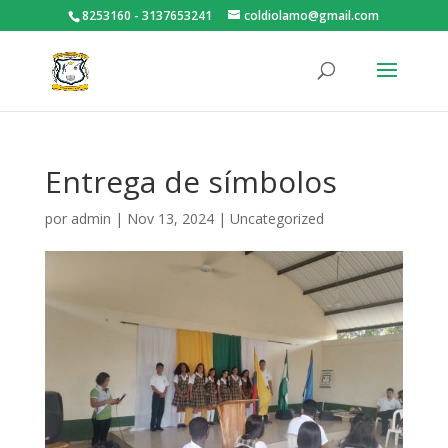
8253160 - 3137653241
coldiolamo@gmail.com
Entrega de símbolos
por
admin
|
Nov 13, 2024
|
Uncategorized